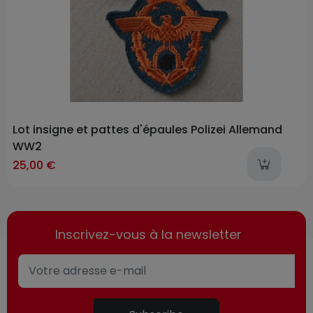
Lot insigne et pattes d'épaules Polizei Allemand
WW2
ast-items
l
25,00 €
Inscrivez-vous à la newsletter