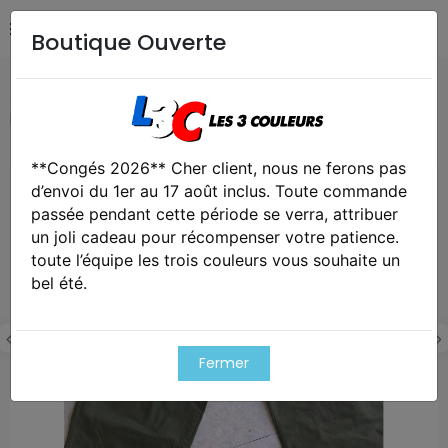
Boutique Ouverte
Accueil
REPRODUCTIONS RECONSTITUTIONS
Repro
pantalon HBT US WW2
**Congés 2026** Cher client, nous ne ferons pas
Cet article est victime de son succes
d’envoi du 1er au 17 août inclus. Toute commande
passée pendant cette période se verra, attribuer
un joli cadeau pour récompenser votre patience.
toute l’équipe les trois couleurs vous souhaite un
bel été.
Fermer