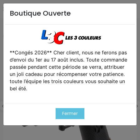
Boutique Ouverte
Accueil
Airsoft / Paintball
Répliques - Marqueurs
Réplique gbb hx2601 gaz avec red-dot factice
**Congés 2026** Cher client, nous ne ferons pas
Exclusivité web !
d’envoi du 1er au 17 août inclus. Toute commande
passée pendant cette période se verra, attribuer
un joli cadeau pour récompenser votre patience.
toute l’équipe les trois couleurs vous souhaite un
bel été.
Fermer