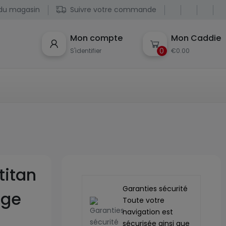
du magasin
Suivre votre commande
Mon compte
Mon Caddie
0
S'identifier
€0.00
titan
Garanties sécurité
uge
Toute votre
navigation est
sécurisée ainsi que