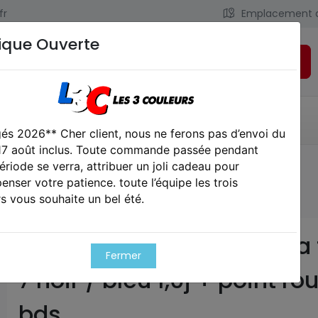
fr
Emplacement 
ique Ouverte
Rechercher
LIENS UTILES
CONTACT
és 2026** Cher client, nous ne ferons pas d’envoi du
 17 août inclus. Toute commande passée pendant
ériode se verra, attribuer un joli cadeau pour
que gbb gaz hi-capa titan 7 noir / bleu 1,0j + point rouge bds
nser votre patience. toute l’équipe les trois
s vous souhaite un bel été.
Réplique gbb gaz hi-capa 
Fermer
7 noir / bleu 1,0j + point ro
bds