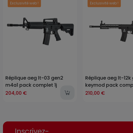
Exclusivité web !
Exclusivité web !
Prix
Prix
Réplique aeg lt-03 gen2
Réplique aeg lt-12
m4a1 pack complet 1j
keymod pack compl
204,00 €
210,00 €
Inscrivez-