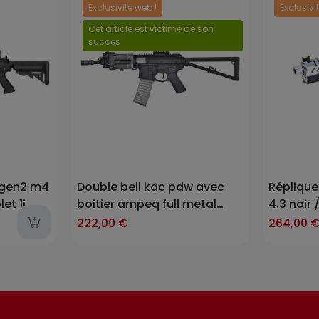
Exclusivité web !
Exclusivi
Prix
Cet article est victime de son
succes
Prix
k gen2 m4
Double bell kac pdw avec
Réplique
et 1j
boitier ampeq full metal
4.3 noir 
6mm aeg 1j
point ro
222,00 €
264,00 