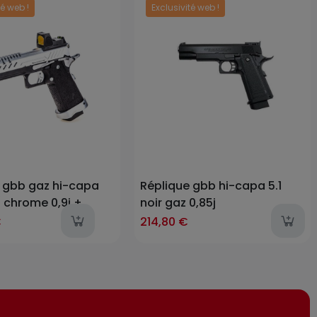
té web !
Exclusivité web !
Prix
 gbb gaz hi-capa
Réplique gbb hi-capa 5.1
/ chrome 0,9j +
noir gaz 0,85j
uge bds
last-items
€
214,80 €