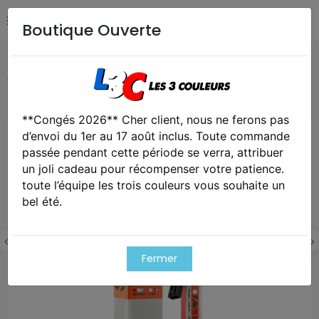
Boutique Ouverte
Accueil
Airsoft / Paintball
Airsoft - Batterie & fusibles
1 stick batterie lipo 2s 7.4v 1000mah 25c
**Congés 2026** Cher client, nous ne ferons pas
Exclusivité web !
d’envoi du 1er au 17 août inclus. Toute commande
Cet article est victime de son succes
passée pendant cette période se verra, attribuer
un joli cadeau pour récompenser votre patience.
toute l’équipe les trois couleurs vous souhaite un
bel été.
Fermer