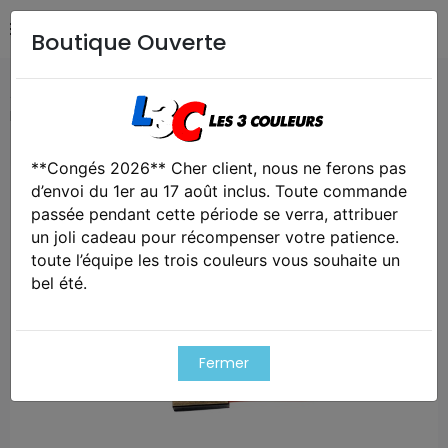
Boutique Ouverte
Accueil
Airsoft / Paintball
Airsoft - Batterie & fusibles
Batterie lipo stick 7,4 v/1300 mah
**Congés 2026** Cher client, nous ne ferons pas
Exclusivité web !
d’envoi du 1er au 17 août inclus. Toute commande
passée pendant cette période se verra, attribuer
un joli cadeau pour récompenser votre patience.
toute l’équipe les trois couleurs vous souhaite un
bel été.
Fermer