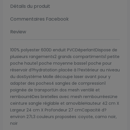
Détails du produit
Commentaires Facebook
Review
100% polyester 600D enduit PVCDéperlantDispose de
plusieurs rangements2 grands compartiments1 petite
poche haute1 poche moyenne basse1 poche pour
réservoir d?hydratation placée à l?extérieur au niveau
du dosSystème Molle découpe laser avant pour y
adapter des poches4 sangles de compression1
poignée de transportUn dos mesh ventilé et
rembourréDes bretelles avec mesh rembourréesUne
ceinture sangle réglable et amovibleHauteur 42 cm X
Largeur 24 cm X Profondeur 27 cmCapacité d?
environ 27L3 couleurs proposées :coyote, camo noir,
noir