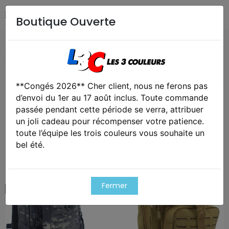
Boutique Ouverte
Accueil
Militaire
Bagagerie
SAC A DOS ASSAULT PACK
SYSTEME MOLLE DECOUPE LASER 27L
**Congés 2026** Cher client, nous ne ferons pas
Exclusivité web !
d’envoi du 1er au 17 août inclus. Toute commande
passée pendant cette période se verra, attribuer
un joli cadeau pour récompenser votre patience.
toute l’équipe les trois couleurs vous souhaite un
bel été.
Fermer