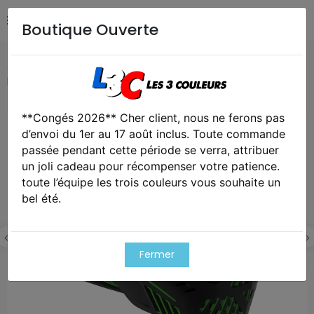
Boutique Ouverte
Accueil
Airsoft / Paintball
Tenues & protections
Masque dye i5 thermal emerald black lime 2.0
**Congés 2026** Cher client, nous ne ferons pas
Exclusivité web !
d’envoi du 1er au 17 août inclus. Toute commande
passée pendant cette période se verra, attribuer
un joli cadeau pour récompenser votre patience.
toute l’équipe les trois couleurs vous souhaite un
bel été.
Fermer