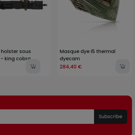
 holster sous
Masque dye i5 thermal
- king cobra
dyecam
last-items
284,40 €
Subscribe