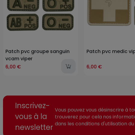
Patch pvc groupe sanguin
Patch pvc medic vi
vcam viper
6,00 €
6,00 €
Inscrivez-
Vous pouvez vous désinscrire à t
vous à la
trouverez pour cela nos informat
dans les conditions d'utilisation du 
newsletter