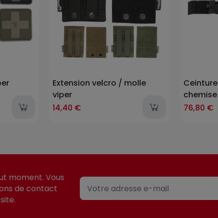
per
Extension velcro / molle
Ceinture
viper
chemise 
14,40 €
76,80 €
out moment. Vous
ions de contact
site.