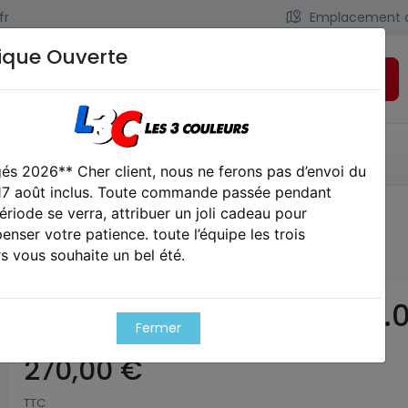
fr
Emplacement 
ique Ouverte
Rechercher
LIENS UTILES
CONTACT
és 2026** Cher client, nous ne ferons pas d’envoi du
 17 août inclus. Toute commande passée pendant
ériode se verra, attribuer un joli cadeau pour
e dye i5 thermal 2.0
nser votre patience. toute l’équipe les trois
s vous souhaite un bel été.
Masque dye i5 thermal 2.
Fermer
270,00 €
TTC