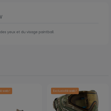
w
des yeux et du visage paintball.
té web !
Exclusivité web !
Prix