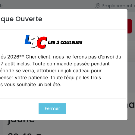
fr
Emplacement 
ique Ouverte
Rechercher
LIENS UTILES
CONTACT
és 2026** Cher client, nous ne ferons pas d’envoi du
 17 août inclus. Toute commande passée pendant
ériode se verra, attribuer un joli cadeau pour
e série aero thermal noir jaune
nser votre patience. toute l’équipe les trois
s vous souhaite un bel été.
Masque série aero thermal
Fermer
jaune