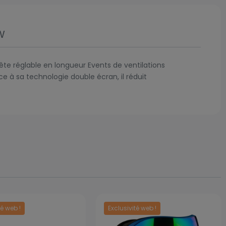
w
ête réglable en longueur Events de ventilations
 à sa technologie double écran, il réduit
té web !
Exclusivité web !
Prix