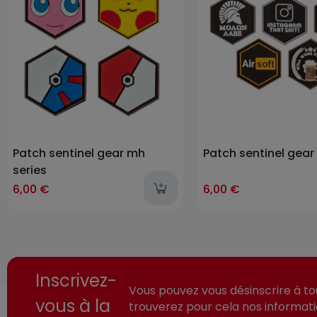
Patch sentinel gear mh
Patch sentinel gear 
series
6,00 €
6,00 €
Inscrivez-
Vous pouvez vous désinscrire à t
vous à la
trouverez pour cela nos informat