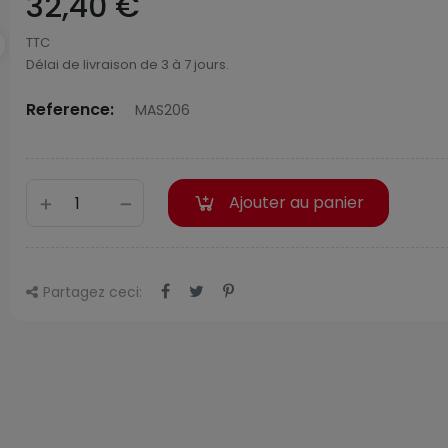
32,40 €
TTC
Délai de livraison de 3 à 7 jours.
Reference:
MAS206
Ajouter au panier
Partagez ceci: