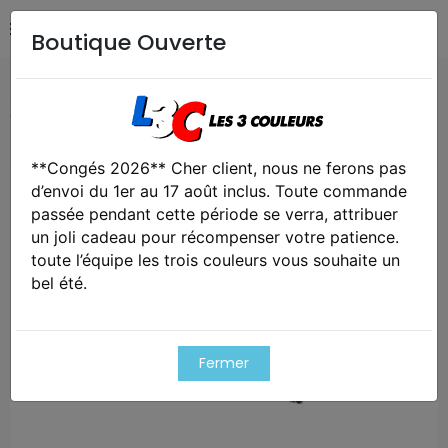
Boutique Ouverte
Accueil
Airsoft / Paintball
Tenues & protections
Ceinture holster sous chemise - king cobra
**Congés 2026** Cher client, nous ne ferons pas
Exclusivité web !
d’envoi du 1er au 17 août inclus. Toute commande
passée pendant cette période se verra, attribuer
un joli cadeau pour récompenser votre patience.
toute l’équipe les trois couleurs vous souhaite un
bel été.
Fermer