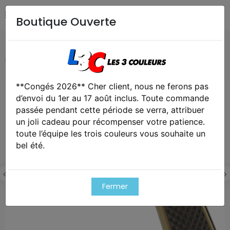
Boutique Ouverte
Accueil
Airsoft / Paintball
Répliques - Marqueurs
Réplique gbb 1911 meu raven full metal gaz tan 1,0 j
**Congés 2026** Cher client, nous ne ferons pas
Exclusivité web !
d’envoi du 1er au 17 août inclus. Toute commande
passée pendant cette période se verra, attribuer
un joli cadeau pour récompenser votre patience.
toute l’équipe les trois couleurs vous souhaite un
bel été.
Fermer