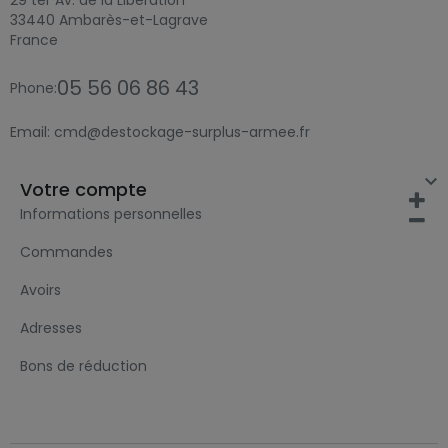
29 ter Av. de la Libération
33440 Ambarès-et-Lagrave
France
05 56 06 86 43
Phone:
Email:
cmd@destockage-surplus-armee.fr

Votre compte
Informations personnelles
Commandes
Avoirs
Adresses
Bons de réduction