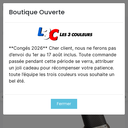
Boutique Ouverte
Accueil
Airsoft / Paintball
Répliques - Marqueurs
Réplique gbb hx2302 ipsc full black - aw custom
**Congés 2026** Cher client, nous ne ferons pas
Exclusivité web !
d’envoi du 1er au 17 août inclus. Toute commande
passée pendant cette période se verra, attribuer
un joli cadeau pour récompenser votre patience.
toute l’équipe les trois couleurs vous souhaite un
bel été.
Fermer