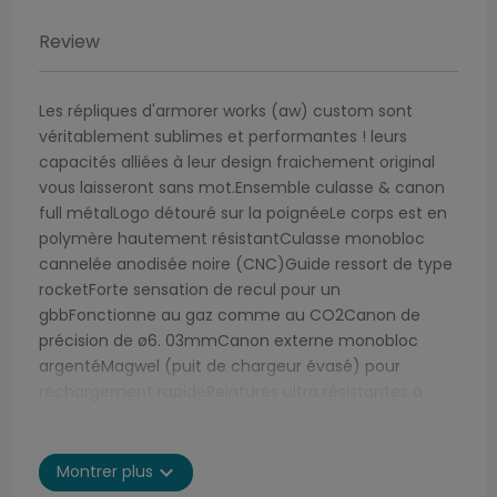
Review
Les répliques d'armorer works (aw) custom sont
véritablement sublimes et performantes ! leurs
capacités alliées à leur design fraichement original
vous laisseront sans mot.Ensemble culasse & canon
full métalLogo détouré sur la poignéeLe corps est en
polymère hautement résistantCulasse monobloc
cannelée anodisée noire (CNC)Guide ressort de type
rocketForte sensation de recul pour un
gbbFonctionne au gaz comme au CO2Canon de
précision de ø6. 03mmCanon externe monobloc
argentéMagwel (puit de chargeur évasé) pour
rechargement rapidePeintures ultra résistantes à
l'usureAucun jeu dans les assemblagesDégazage
quasi-inexistantPasse partout avec 330 fps !
expand_more
Montrer plus