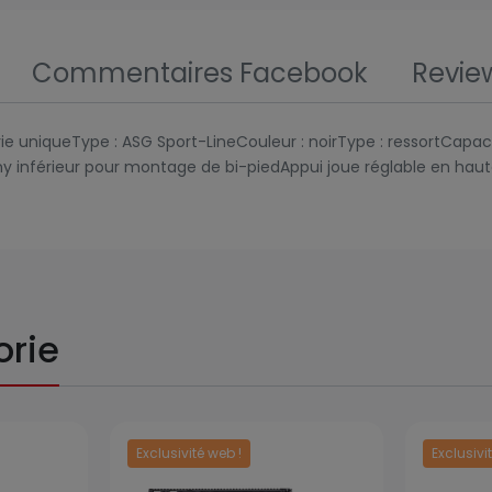
Commentaires Facebook
Revie
e uniqueType : ASG Sport-LineCouleur : noirType : ressortCapacité
nny inférieur pour montage de bi-piedAppui joue réglable en h
orie
Exclusivité web !
Exclusivi
Prix
Prix