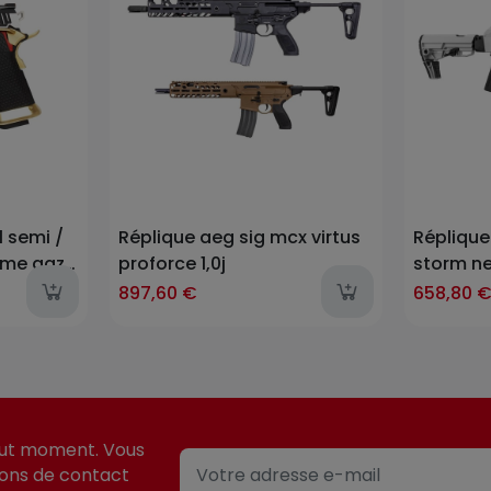
 semi /
Réplique aeg sig mcx virtus
Réplique
rome gaz
proforce 1,0j
storm ne
897,60 €
658,80 
out moment. Vous
ions de contact