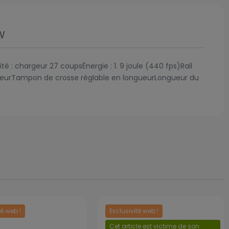
w
 : chargeur 27 coupsÉnergie : 1. 9 joule (440 fps)Rail
auteurTampon de crosse réglable en longueurLongueur du
té web !
Exclusivité web !
Cet article est victime de son