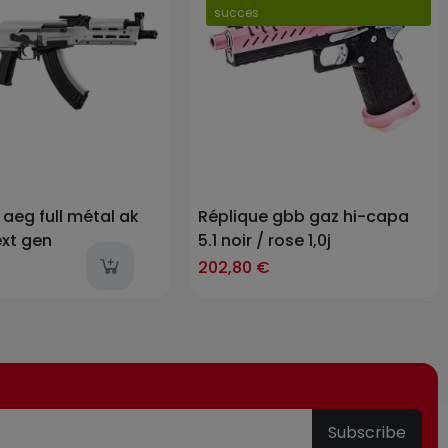
succes
Prix
 aeg full métal ak
Réplique gbb gaz hi-capa
xt gen
5.1 noir / rose 1,0j
last-items
€
202,80 €
Subscribe