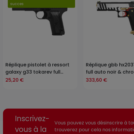
succes
Prix
Réplique pistolet à ressort
Réplique gbb hx2031
galaxy g33 tokarev full
full auto noir & ch
metal 0,5j
1.0j
25,20 €
333,60 €
Inscrivez-
Vous pouvez vous désinscrire à t
vous à la
trouverez pour cela nos informat