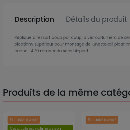
Description
Détails du produit
Réplique à ressort coup par coup, à verrouNuméro de séri
picatinny supérieur pour montage de lunetteRail picati
canon : 470 mmVendu sans bi-pied.
Produits de la même catég
Exclusivité web !
Exclusivité web !
Prix
Cet article est victime de son