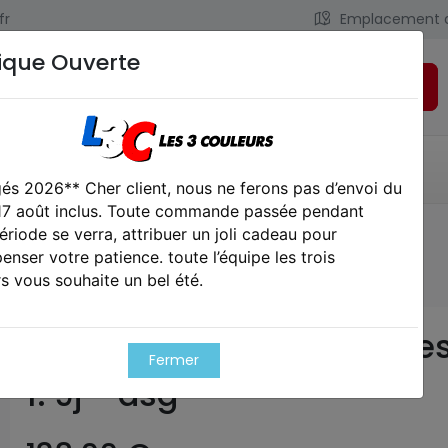
fr
Emplacement 
ique Ouverte
Rechercher
LIENS UTILES
CONTACT
és 2026** Cher client, nous ne ferons pas d’envoi du
 17 août inclus. Toute commande passée pendant
ériode se verra, attribuer un joli cadeau pour
que sniper m40a3 ressort 1. 9j - asg
nser votre patience. toute l’équipe les trois
s vous souhaite un bel été.
Réplique sniper m40a3 res
Fermer
1. 9j - asg