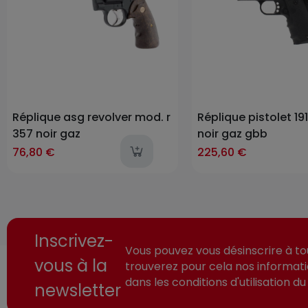
Réplique asg revolver mod. r
Réplique pistolet 191
357 noir gaz
noir gaz gbb
last-item
76,80 €
225,60 €
Inscrivez-
Vous pouvez vous désinscrire à t
vous à la
trouverez pour cela nos informat
dans les conditions d'utilisation du 
newsletter