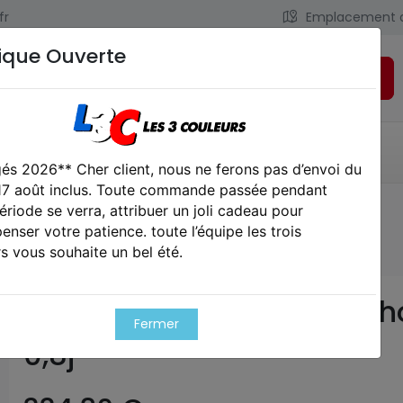
fr
Emplacement 
ique Ouverte
Rechercher
LIENS UTILES
CONTACT
és 2026** Cher client, nous ne ferons pas d’envoi du
 17 août inclus. Toute commande passée pendant
ériode se verra, attribuer un joli cadeau pour
que spring aac t10 short od 0,8j
nser votre patience. toute l’équipe les trois
s vous souhaite un bel été.
Réplique spring aac t10 sh
Fermer
0,8j