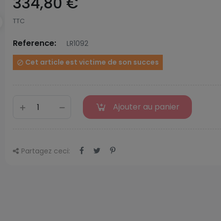
334,80 €
TTC
Reference:
LR1092
Cet article est victime de son succes

Ajouter au panier
Partagez ceci: