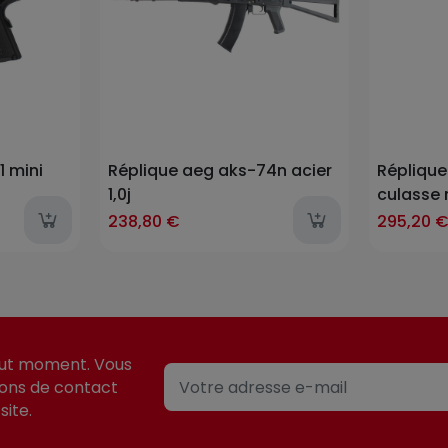
1 mini
Réplique aeg aks-74n acier
Réplique
1,0j
culasse 
s
238,80 €
295,20 
out moment. Vous
ions de contact
site.