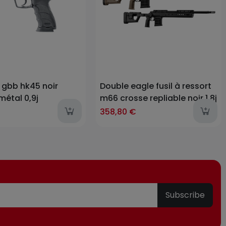
 gbb hk45 noir
Double eagle fusil à ressort
métal 0,9j
m66 crosse repliable noir 1.8j
€
358,80 €
Subscribe