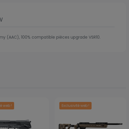
w
n Army (AAC), 100% compatible pièces upgrade VSR10.
té web !
Exclusivité web !
Prix