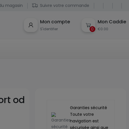
du magasin
Suivre votre commande
Mon compte
Mon Caddie
0
S'identifier
€0.00
ort od
Garanties sécurité
Toute votre
navigation est
sécurisée ainsi que