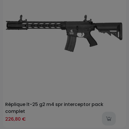
Réplique lt-25 g2 m4 spr interceptor pack
complet
l
226,80 €