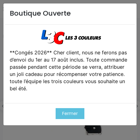
Boutique Ouverte
Accueil
Airsoft / Paintball
Répliques - Marqueurs
Réplique gbb m92f chrome stainless 0,8j
**Congés 2026** Cher client, nous ne ferons pas
Exclusivité web !
d’envoi du 1er au 17 août inclus. Toute commande
passée pendant cette période se verra, attribuer
un joli cadeau pour récompenser votre patience.
toute l’équipe les trois couleurs vous souhaite un
bel été.
Fermer