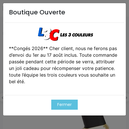
Boutique Ouverte
Accueil
Airsoft / Paintball
Répliques - Marqueurs
Réplique gbb hx2032 semi / full auto noir & or gaz 1.0j
**Congés 2026** Cher client, nous ne ferons pas
Exclusivité web !
d’envoi du 1er au 17 août inclus. Toute commande
passée pendant cette période se verra, attribuer
un joli cadeau pour récompenser votre patience.
toute l’équipe les trois couleurs vous souhaite un
bel été.
Fermer