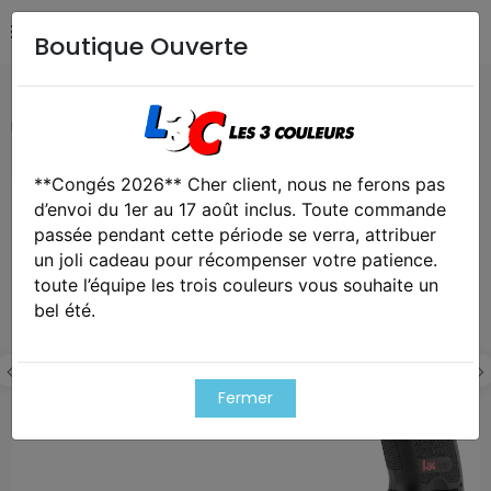
Boutique Ouverte
Accueil
Airsoft / Paintball
Répliques - Marqueurs
Réplique pistolet h&k usp tactical électrique
**Congés 2026** Cher client, nous ne ferons pas
Exclusivité web !
d’envoi du 1er au 17 août inclus. Toute commande
passée pendant cette période se verra, attribuer
un joli cadeau pour récompenser votre patience.
toute l’équipe les trois couleurs vous souhaite un
bel été.
Fermer