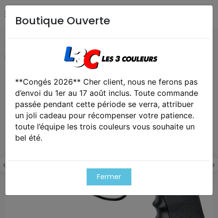
Boutique Ouverte
Accueil
Airsoft / Paintball
Répliques - Marqueurs
Réplique revolver dan wesson 2.5'' co2
**Congés 2026** Cher client, nous ne ferons pas
Exclusivité web !
d’envoi du 1er au 17 août inclus. Toute commande
Cet article est victime de son succes
passée pendant cette période se verra, attribuer
un joli cadeau pour récompenser votre patience.
toute l’équipe les trois couleurs vous souhaite un
bel été.
Fermer