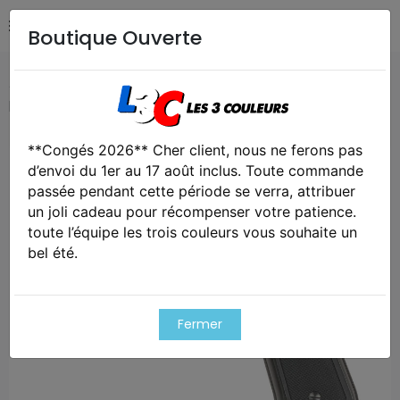
Boutique Ouverte
Accueil
Airsoft / Paintball
Répliques - Marqueurs
Rep
pistolet gbb, m9 hw métal, hop-up
**Congés 2026** Cher client, nous ne ferons pas
Exclusivité web !
d’envoi du 1er au 17 août inclus. Toute commande
passée pendant cette période se verra, attribuer
un joli cadeau pour récompenser votre patience.
toute l’équipe les trois couleurs vous souhaite un
bel été.
Fermer