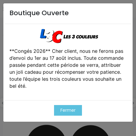
Boutique Ouverte
Accueil
Import Produits
Valve sans perçage HPA pour
GBB WE / KJ /VFC EU ou US
**Congés 2026** Cher client, nous ne ferons pas
Exclusivité web !
d’envoi du 1er au 17 août inclus. Toute commande
passée pendant cette période se verra, attribuer
un joli cadeau pour récompenser votre patience.
toute l’équipe les trois couleurs vous souhaite un
bel été.
Fermer