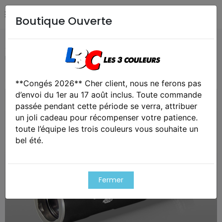
Boutique Ouverte
Accueil
Militaire
Equipements
Armytek prime c1 pro
magnet usb xp-l warm
**Congés 2026** Cher client, nous ne ferons pas
Exclusivité web !
d’envoi du 1er au 17 août inclus. Toute commande
passée pendant cette période se verra, attribuer
un joli cadeau pour récompenser votre patience.
toute l’équipe les trois couleurs vous souhaite un
bel été.
Fermer