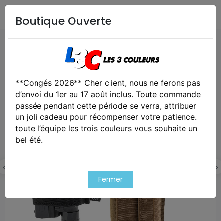
Boutique Ouverte
Accueil
Airsoft / Paintball
Equipements Airsoft /
Paintball
Holster velcro ambidextre vx pistol sleeve viper
**Congés 2026** Cher client, nous ne ferons pas
Exclusivité web !
d’envoi du 1er au 17 août inclus. Toute commande
passée pendant cette période se verra, attribuer
un joli cadeau pour récompenser votre patience.
toute l’équipe les trois couleurs vous souhaite un
bel été.
Fermer