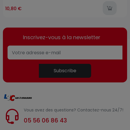
l
10,80 €
Inscrivez-vous à la newsletter
Subscribe
Vous avez des questions? Contactez-nous 24/7!
05 56 06 86 43