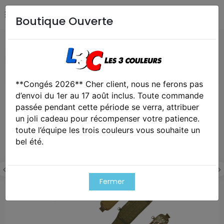
Boutique Ouverte
Accueil
Airsoft / Paintball
Equipements Airsoft /
Paintball
Ceinture molle elite viper
**Congés 2026** Cher client, nous ne ferons pas
Exclusivité web !
d’envoi du 1er au 17 août inclus. Toute commande
passée pendant cette période se verra, attribuer
un joli cadeau pour récompenser votre patience.
toute l’équipe les trois couleurs vous souhaite un
bel été.
Fermer