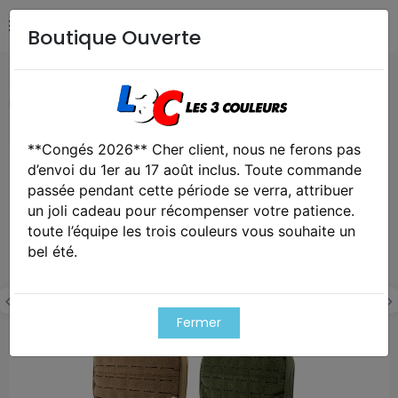
Boutique Ouverte
Accueil
Airsoft / Paintball
Equipements Airsoft /
Paintball
Poche triple chargeur molle vx lazer viper
**Congés 2026** Cher client, nous ne ferons pas
Exclusivité web !
d’envoi du 1er au 17 août inclus. Toute commande
passée pendant cette période se verra, attribuer
un joli cadeau pour récompenser votre patience.
toute l’équipe les trois couleurs vous souhaite un
bel été.
Fermer