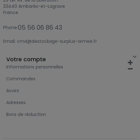
29 ter Av. de la Libération
33440 Ambarès-et-Lagrave
France
05 56 06 86 43
Phone:
Email:
cmd@destockage-surplus-armee.fr

Votre compte
Informations personnelles
Commandes
Avoirs
Adresses
Bons de réduction