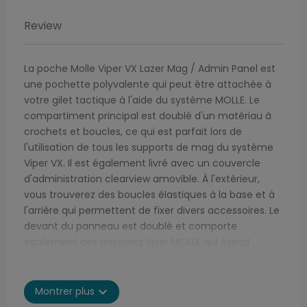
Review
La poche Molle Viper VX Lazer Mag / Admin Panel est
une pochette polyvalente qui peut être attachée à
votre gilet tactique à l'aide du système MOLLE. Le
compartiment principal est doublé d'un matériau à
crochets et boucles, ce qui est parfait lors de
l'utilisation de tous les supports de mag du système
Viper VX. Il est également livré avec un couvercle
d'administration clearview amovible. À l'extérieur,
vous trouverez des boucles élastiques à la base et à
l'arrière qui permettent de fixer divers accessoires. Le
devant du panneau est doublé et comporte
également des passants lazer MOLLE qui étend
considérablement la polyvalence de la pochette. Le
compartiment principal peut être zippé avec la
double fermeture éclair. Les chargeurs et la carte sur
expand_more
Montrer plus
les photos sont à des fins de marketing uniquement