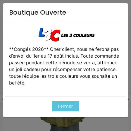
Boutique Ouverte
Accueil
Airsoft / Paintball
Equipements Airsoft /
Paintball
Gilet plate carrier 69t4 od 1000d
**Congés 2026** Cher client, nous ne ferons pas
Exclusivité web !
d’envoi du 1er au 17 août inclus. Toute commande
passée pendant cette période se verra, attribuer
un joli cadeau pour récompenser votre patience.
toute l’équipe les trois couleurs vous souhaite un
bel été.
Fermer