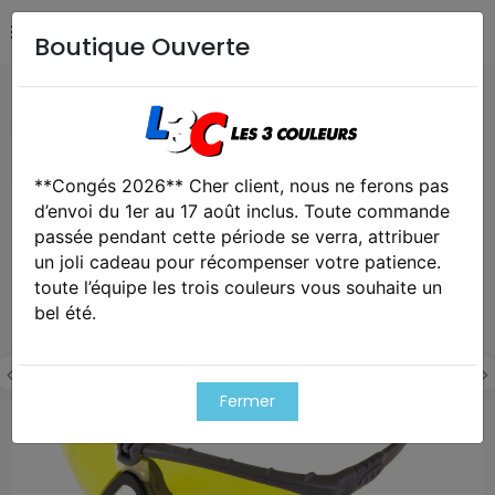
Boutique Ouverte
Accueil
Airsoft / Paintball
Equipements Airsoft /
Paintball
Lunettes battle pro thermal gris/jaune - nuprol
**Congés 2026** Cher client, nous ne ferons pas
Exclusivité web !
d’envoi du 1er au 17 août inclus. Toute commande
passée pendant cette période se verra, attribuer
un joli cadeau pour récompenser votre patience.
toute l’équipe les trois couleurs vous souhaite un
bel été.
Fermer