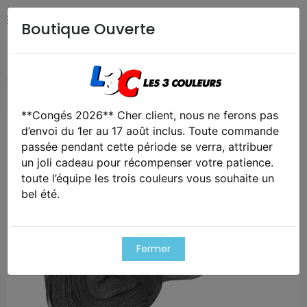
Boutique Ouverte
Accueil
Airsoft / Paintball
Equipements Airsoft /
Paintball
Filet maille ronde 6m x 100m
**Congés 2026** Cher client, nous ne ferons pas
Exclusivité web !
d’envoi du 1er au 17 août inclus. Toute commande
passée pendant cette période se verra, attribuer
un joli cadeau pour récompenser votre patience.
toute l’équipe les trois couleurs vous souhaite un
bel été.
Fermer