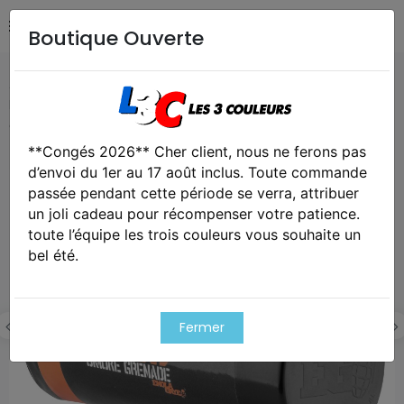
Boutique Ouverte
Accueil
Airsoft / Paintball
Equipements Airsoft /
Paintball
Fumigène orange eg-18 wire pull assault smoke -
enola gaye
**Congés 2026** Cher client, nous ne ferons pas
d’envoi du 1er au 17 août inclus. Toute commande
Exclusivité web !
passée pendant cette période se verra, attribuer
un joli cadeau pour récompenser votre patience.
toute l’équipe les trois couleurs vous souhaite un
bel été.
Fermer