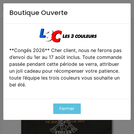
Boutique Ouverte
Accueil
Airsoft / Paintball
Equipements Airsoft /
Paintball
Drapeau us special forces
**Congés 2026** Cher client, nous ne ferons pas
Exclusivité web !
d’envoi du 1er au 17 août inclus. Toute commande
passée pendant cette période se verra, attribuer
un joli cadeau pour récompenser votre patience.
toute l’équipe les trois couleurs vous souhaite un
bel été.
Fermer