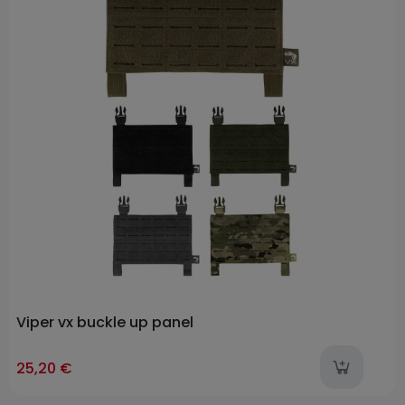
Viper vx buckle up panel
ast-items
l
25,20 €