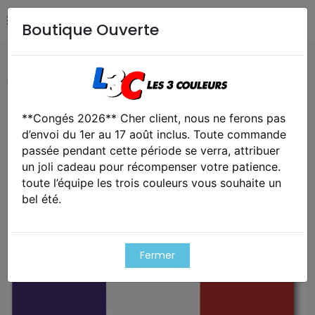
Boutique Ouverte
Accueil
Airsoft / Paintball
Equipements Airsoft /
Paintball
Drapeau français
**Congés 2026** Cher client, nous ne ferons pas
Exclusivité web !
d’envoi du 1er au 17 août inclus. Toute commande
passée pendant cette période se verra, attribuer
un joli cadeau pour récompenser votre patience.
toute l’équipe les trois couleurs vous souhaite un
bel été.
Fermer