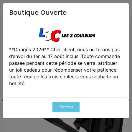
Boutique Ouverte
Accueil
Airsoft / Paintball
Equipements Airsoft /
Paintball
Crosse qrs pour m4 noir - vfc
**Congés 2026** Cher client, nous ne ferons pas
Exclusivité web !
d’envoi du 1er au 17 août inclus. Toute commande
passée pendant cette période se verra, attribuer
un joli cadeau pour récompenser votre patience.
toute l’équipe les trois couleurs vous souhaite un
bel été.
Fermer