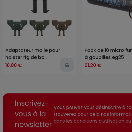
Adaptateur molle pour
Pack de 10 micro f
holster rigide bo
à goupilles eg25
manufacture
10,80 €
61,20 €
Inscrivez-
Vous pouvez vous désinscrire à t
vous à la
trouverez pour cela nos informat
dans les conditions d'utilisation du 
newsletter