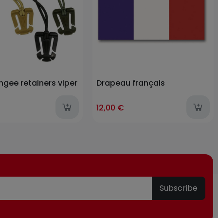
ngee retainers viper
Drapeau français
12,00 €
Subscribe