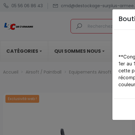
05 56 06 86 43
cmd@destockage-surplus-armee.
Bout
CATÉGORIES
QUI SOMMES NOUS
BLOG
**Cong
1er au
cette p
Accueil
Airsoft / Paintball
Equipements Airsoft / Paintball
récompe
couleur
Exclusivité web !