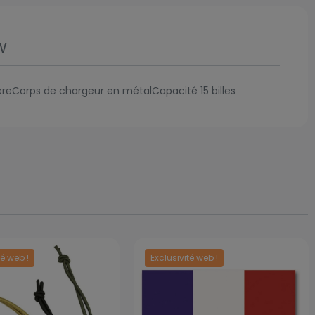
w
reCorps de chargeur en métalCapacité 15 billes
té web !
Exclusivité web !
Prix