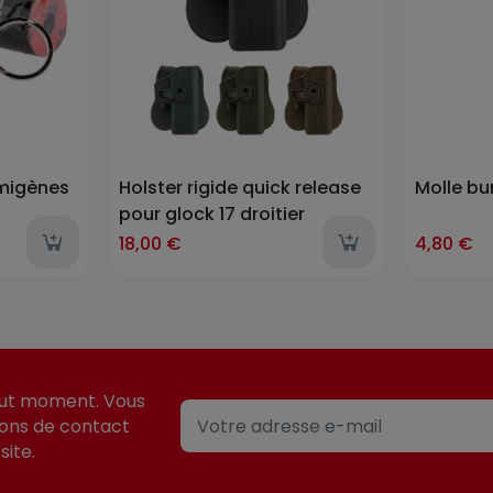
umigènes
Holster rigide quick release
Molle bu
pour glock 17 droitier
18,00 €
4,80 €
out moment. Vous
ions de contact
site.