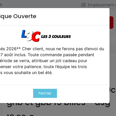
fr
Emplacement 
ique Ouverte
Rechercher
LIENS UTILES
CONTACT
és 2026** Cher client, nous ne ferons pas d’envoi du
 17 août inclus. Toute commande passée pendant
ériode se verra, attribuer un joli cadeau pour
Chargeur pour bersa bp9cc co2 gnb et gbb 15 billes - asg
nser votre patience. toute l’équipe les trois
s vous souhaite un bel été.
Chargeur pour bersa bp9c
Fermer
gnb et gbb 15 billes - asg