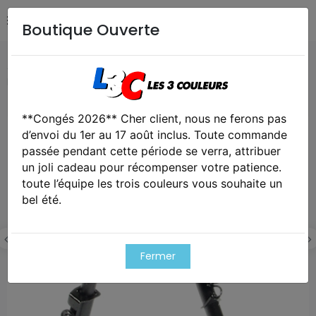
Boutique Ouverte
Accueil
Airsoft / Paintball
Equipements Airsoft /
Paintball
Bipied utg métal pour rail et grenadière
**Congés 2026** Cher client, nous ne ferons pas
Exclusivité web !
d’envoi du 1er au 17 août inclus. Toute commande
passée pendant cette période se verra, attribuer
un joli cadeau pour récompenser votre patience.
toute l’équipe les trois couleurs vous souhaite un
bel été.
Fermer