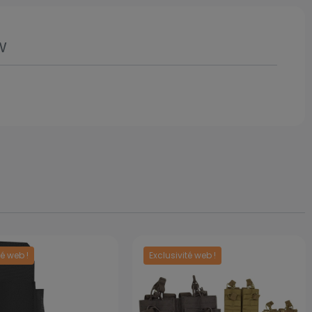
w
té web !
Exclusivité web !
Prix