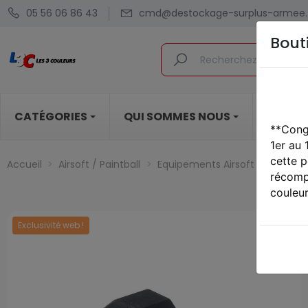
05 56 06 86 43
cmd@destockage-surplus-armee.
Bout
CATÉGORIES
QUI SOMMES NOUS
BLOG
**Cong
1er au
cette p
Accueil
Airsoft / Paintball
Equipements Airsoft / Paintball
récompe
couleur
Exclusivité web !