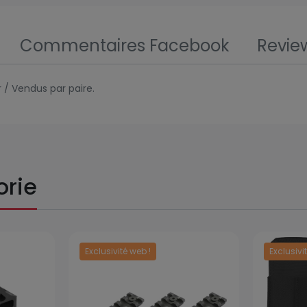
Commentaires Facebook
Revie
r / Vendus par paire.
orie
Exclusivité web !
Exclusivi
Prix
Prix