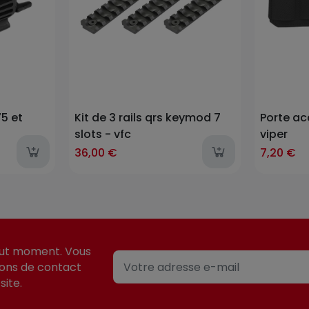
5 et
Kit de 3 rails qrs keymod 7
Porte ac
slots - vfc
viper
36,00 €
7,20 €
out moment. Vous
ions de contact
site.