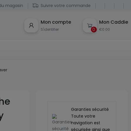
du magasin
Suivre votre commande
Mon compte
Mon Caddie
0
S'identifier
€0.00
aver
che
Garanties sécurité
y
Toute votre
navigation est
sécurisée ainsi que