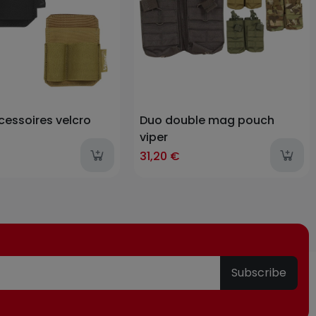
cessoires velcro
Duo double mag pouch
viper
31,20 €
Subscribe