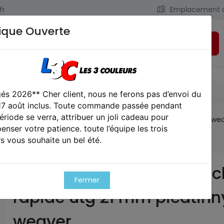
fr
Emplacement 
ique Ouverte
Rechercher
LIENS UTILES
CONTACT
és 2026** Cher client, nous ne ferons pas d’envoi du
 17 août inclus. Toute commande passée pendant
ériode se verra, attribuer un joli cadeau pour
Colliers de montage attache rapide utg 21 mm picatinny we
nser votre patience. toute l’équipe les trois
s vous souhaite un bel été.
Colliers de montage atta
Fermer
rapide utg 21 mm picatinn
weaver