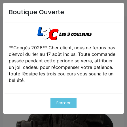
Boutique Ouverte
Accueil
Airsoft / Paintball
Equipements Airsoft /
Paintball
Holster de cuisse gauche
**Congés 2026** Cher client, nous ne ferons pas
Exclusivité web !
d’envoi du 1er au 17 août inclus. Toute commande
passée pendant cette période se verra, attribuer
un joli cadeau pour récompenser votre patience.
toute l’équipe les trois couleurs vous souhaite un
bel été.
Fermer