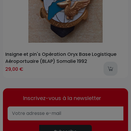
Insigne et pin's Opération Oryx Base Logistique
Aéroportuaire (BLAP) Somalie 1992
l
29,00 €
Inscrivez-vous à la newsletter