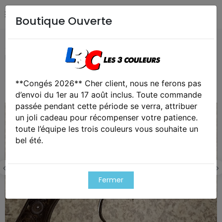
Boutique Ouverte
Accueil
Collection
Révolver type Lefaucheux broche
Liège Belgique 19ème siècle gravé
**Congés 2026** Cher client, nous ne ferons pas
Cet article est victime de son succes
d’envoi du 1er au 17 août inclus. Toute commande
passée pendant cette période se verra, attribuer
un joli cadeau pour récompenser votre patience.
toute l’équipe les trois couleurs vous souhaite un
bel été.
Fermer