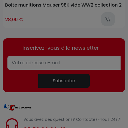
Boite munitions Mauser 98K vide WW2 collection 2
ast-items
l
28,00 €
Inscrivez-vous à la newsletter
Subscribe
Vous avez des questions? Contactez-nous 24/7!