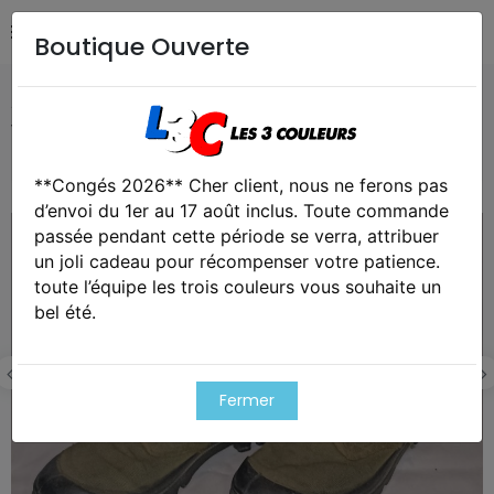
Boutique Ouverte
Accueil
Collection
Chaussures pataugas Wissart
vintage guerre Algérie point. 41
**Congés 2026** Cher client, nous ne ferons pas
Cet article est victime de son succes
d’envoi du 1er au 17 août inclus. Toute commande
passée pendant cette période se verra, attribuer
un joli cadeau pour récompenser votre patience.
toute l’équipe les trois couleurs vous souhaite un
bel été.
Fermer