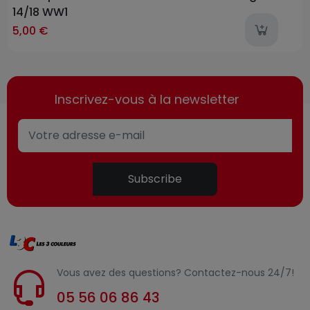
14/18 WW1
ast-items
l
5,00 €
Inscrivez-vous à la newsletter
Subscribe
Vous avez des questions? Contactez-nous 24/7!
05 56 06 86 43