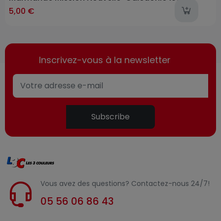
l
5,00 €
Inscrivez-vous à la newsletter
Subscribe
Vous avez des questions? Contactez-nous 24/7!
05 56 06 86 43