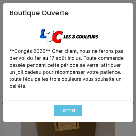
Boutique Ouverte
Accueil
Collection
Gourde Russe guerre froide URSS
1979 vintage
**Congés 2026** Cher client, nous ne ferons pas
Cet article est victime de son succes
d’envoi du 1er au 17 août inclus. Toute commande
passée pendant cette période se verra, attribuer
un joli cadeau pour récompenser votre patience.
toute l’équipe les trois couleurs vous souhaite un
bel été.
Fermer