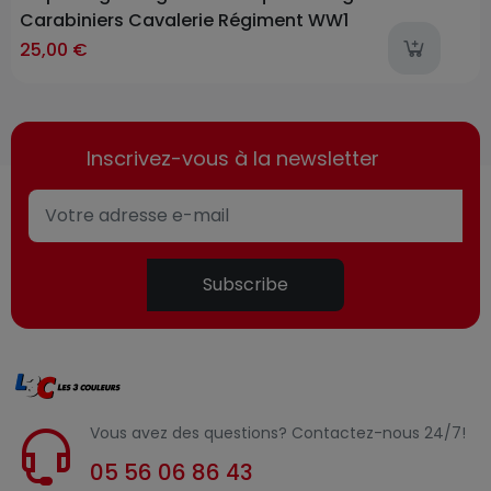
Carabiniers Cavalerie Régiment WW1
l
25,00 €
Inscrivez-vous à la newsletter
Subscribe
Vous avez des questions? Contactez-nous 24/7!
05 56 06 86 43