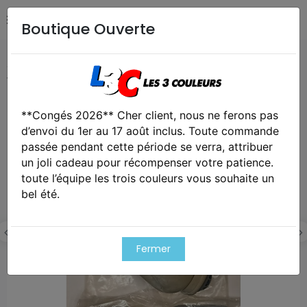
Boutique Ouverte
Accueil
Collection
Masque à Gaz NBC Armée Tchèque
vintage 80/90
**Congés 2026** Cher client, nous ne ferons pas
Cet article est victime de son succes
d’envoi du 1er au 17 août inclus. Toute commande
passée pendant cette période se verra, attribuer
un joli cadeau pour récompenser votre patience.
toute l’équipe les trois couleurs vous souhaite un
bel été.
Fermer