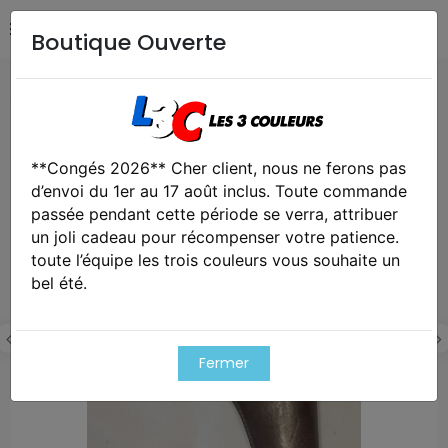
Boutique Ouverte
Accueil
Collection
Etui révolver Officier Anglais WEBLEY
455 WW1 WW2
**Congés 2026** Cher client, nous ne ferons pas
Cet article est victime de son succes
d’envoi du 1er au 17 août inclus. Toute commande
passée pendant cette période se verra, attribuer
un joli cadeau pour récompenser votre patience.
toute l’équipe les trois couleurs vous souhaite un
bel été.
Fermer