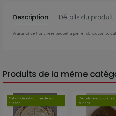
Description
Détails du produit
Artisanat de tranchées briquet à pierre fabrication soldat
Produits de la même catég
Cet article est victime de son
Cet article est victime 
succes
succes
Prix
Prix