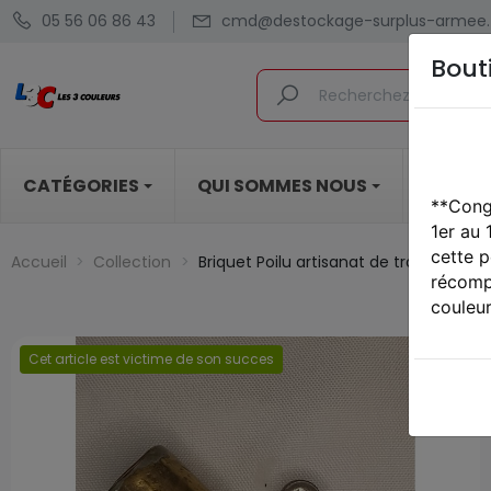
05 56 06 86 43
cmd@destockage-surplus-armee.
Bout
CATÉGORIES
QUI SOMMES NOUS
BLOG
**Cong
1er au
cette p
Accueil
Collection
Briquet Poilu artisanat de tranchées 
récompe
couleur
Cet article est victime de son succes