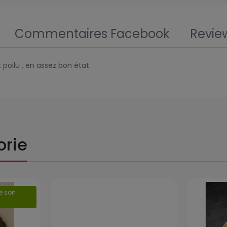
Commentaires Facebook
Revie
 poilu , en assez bon état .
orie
Prix
Prix
de son