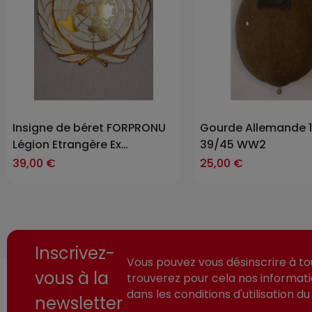
Insigne de béret FORPRONU
Gourde Allemande 
Légion Etrangère Ex
39/45 WW2
Yougoslavie
39,00 €
25,00 €
Inscrivez-
Vous pouvez vous désinscrire à t
vous à la
trouverez pour cela nos informat
dans les conditions d'utilisation du 
newsletter