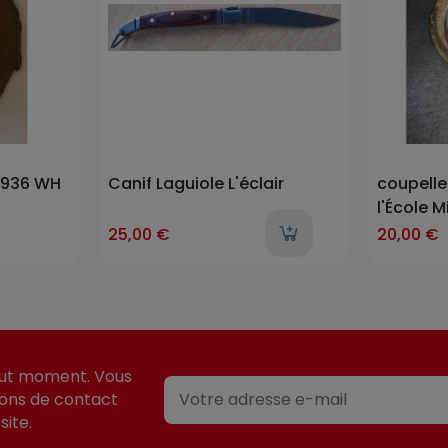
1936 WH
Canif Laguiole L'éclair
coupelle
l'École M
Spéciali
last-
25,00 €
20,00 €
Mer et de
(EMSOM
out moment. Vous
ions de contact
site.