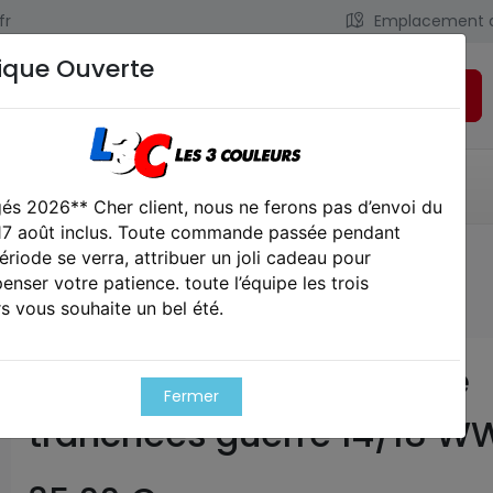
fr
Emplacement 
ique Ouverte
Rechercher
LIENS UTILES
CONTACT
és 2026** Cher client, nous ne ferons pas d’envoi du
 17 août inclus. Toute commande passée pendant
ériode se verra, attribuer un joli cadeau pour
guerre 14/18 WW1
nser votre patience. toute l’équipe les trois
s vous souhaite un bel été.
Briquet Poilu artisanat de
Fermer
tranchées guerre 14/18 W