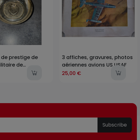
 de prestige de
3 affiches, gravures, photos
ilitaire de
aériennes avions US USAF
sation de l'Outre-
items
last-items
l
25,00 €
 l'Étranger
E)
Subscribe