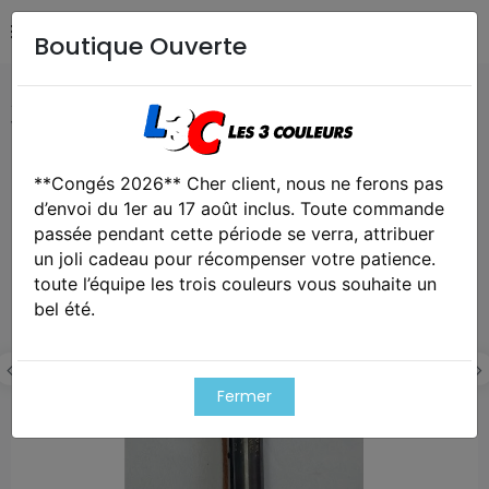
Boutique Ouverte
Accueil
Collection
Lunette de tir CANADA n°42 Mk1 1944
WW2
**Congés 2026** Cher client, nous ne ferons pas
Cet article est victime de son succes
d’envoi du 1er au 17 août inclus. Toute commande
passée pendant cette période se verra, attribuer
un joli cadeau pour récompenser votre patience.
toute l’équipe les trois couleurs vous souhaite un
bel été.
Fermer