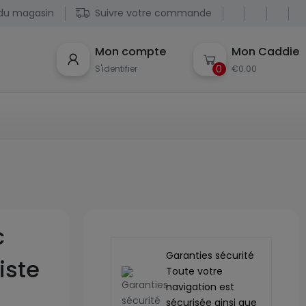
du magasin
Suivre votre commande
Mon compte
Mon Caddie
0
S'identifier
€0.00
c
Garanties sécurité
iste
Toute votre
navigation est
sécurisée ainsi que