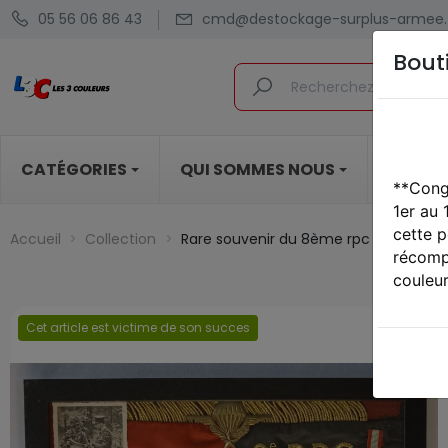
05 56 06 86 43
cmd@destockage-surplus-armee.
Bout
CATÉGORIES
QUI SOMMES NOUS
BLOG
**Cong
1er au
cette p
Accueil
Collection
Rare souvenir du 8ème rpc fanion méd
récompe
couleur
Cet article est victime de son succes