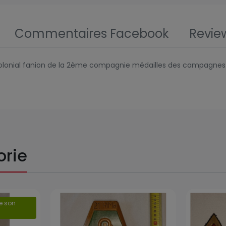
Commentaires Facebook
Revie
onial fanion de la 2ème compagnie médailles des campagnes d'
orie
Prix
Prix
de son