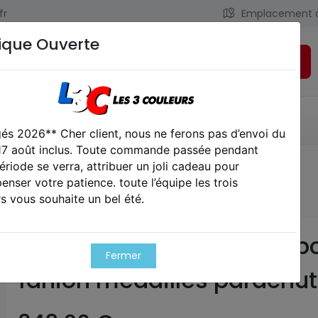
fr
Emplacement 
ique Ouverte
Rechercher
LIENS UTILES
CONTACT
és 2026** Cher client, nous ne ferons pas d’envoi du
 17 août inclus. Toute commande passée pendant
ériode se verra, attribuer un joli cadeau pour
ailles parachutiste
nser votre patience. toute l’équipe les trois
s vous souhaite un bel été.
Rare souvenir du 8ème rp
Fermer
fanion médailles parachut