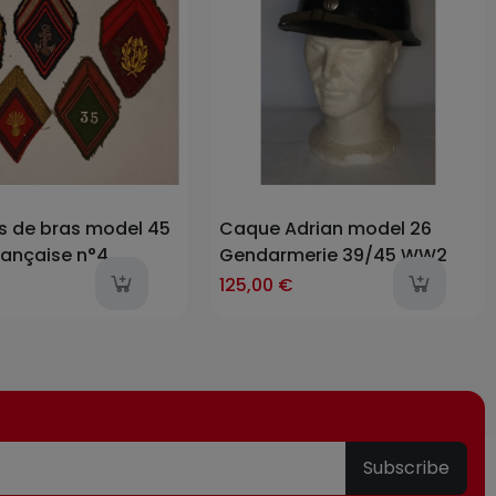
s de bras model 45
Caque Adrian model 26
rançaise n°4
Gendarmerie 39/45 WW2
items
last-items
l
125,00 €
Subscribe