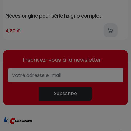
Pièces origine pour série hx grip complet
l
4,80 €
Inscrivez-vous à la newsletter
Subscribe