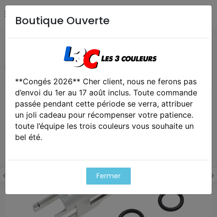
Boutique Ouverte
Accueil
Airsoft / Paintball
Airsoft - Pièces détachées &
upgrades
Cage nozzle en aluminium b01 dynamic
blowback housing pour hi-capa
**Congés 2026** Cher client, nous ne ferons pas
d’envoi du 1er au 17 août inclus. Toute commande
Exclusivité web !
passée pendant cette période se verra, attribuer
un joli cadeau pour récompenser votre patience.
toute l’équipe les trois couleurs vous souhaite un
bel été.
Fermer