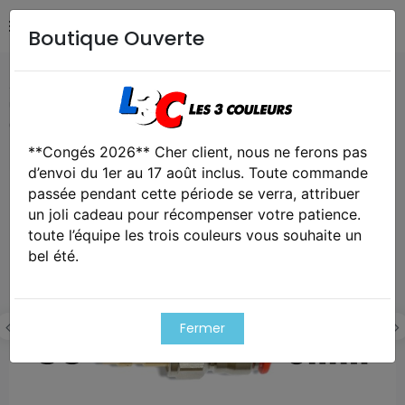
Boutique Ouverte
Accueil
Airsoft / Paintball
Airsoft - Pièces détachées &
upgrades
Adaptateur male us vers flexible macroline
6mm
**Congés 2026** Cher client, nous ne ferons pas
d’envoi du 1er au 17 août inclus. Toute commande
Exclusivité web !
passée pendant cette période se verra, attribuer
un joli cadeau pour récompenser votre patience.
toute l’équipe les trois couleurs vous souhaite un
bel été.
Fermer