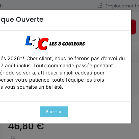
fr
Emplacement 
ique Ouverte
Rechercher
LIENS UTILES
CONTACT
és 2026** Cher client, nous ne ferons pas d’envoi du
 17 août inclus. Toute commande passée pendant
ériode se verra, attribuer un joli cadeau pour
upgrades
Détente aeg nova 2c1
nser votre patience. toute l’équipe les trois
s vous souhaite un bel été.
Détente aeg nova 2c1
Fermer
46,80 €
TTC