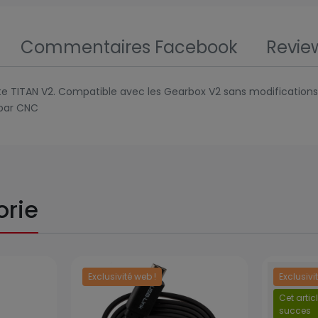
Commentaires Facebook
Revie
 TITAN V2. Compatible avec les Gearbox V2 sans modification
 par CNC
orie
Exclusivité web !
Exclusivi
Prix
Cet artic
succes