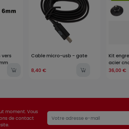
Prix
 vers
Cable micro-usb - gate
Kit engr
 6mm
acier cnc
last-
8,40 €
36,00 €
out moment. Vous
ions de contact
site.