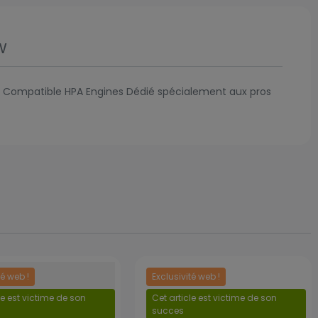
w
s Compatible HPA Engines Dédié spécialement aux pros
té web !
Exclusivité web !
le est victime de son
Cet article est victime de son
succes