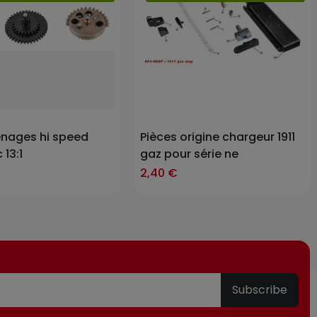
Prix
enages hi speed
Pièces origine chargeur 1911
 13:1
gaz pour série ne
items
2,40 €
Subscribe