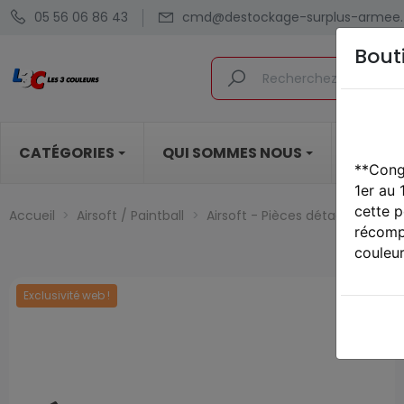
05 56 06 86 43
cmd@destockage-surplus-armee.
Bout
CATÉGORIES
QUI SOMMES NOUS
BLOG
**Cong
1er au
cette p
Accueil
Airsoft / Paintball
Airsoft - Pièces détachées & 
récompe
couleur
Exclusivité web !