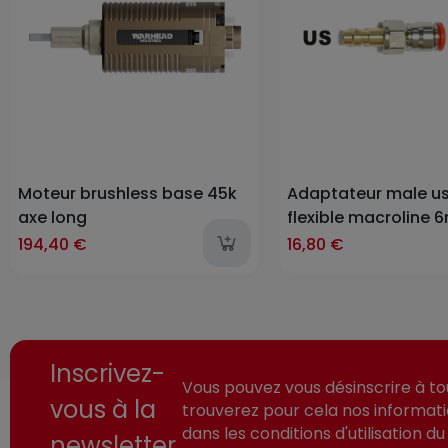
Moteur brushless base 45k
Adaptateur male us
axe long
flexible macroline
194,40 €
16,80 €
Inscrivez-
Vous pouvez vous désinscrire à t
vous à la
trouverez pour cela nos informat
dans les conditions d'utilisation du 
newsletter