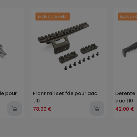
Exclusivité web !
Exclusivi
Prix
Prix
le pour
Front rail set fde pour aac
Detente 
t10
aac t10
78,00 €
42,00 €