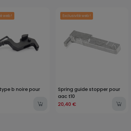
té web !
Exclusivité web !
Prix
type b noire pour
Spring guide stopper pour
aac t10
20,40 €