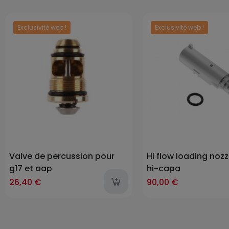
Exclusivité web !
Exclusivité web !
Prix
Prix
Valve de percussion pour
Hi flow loading nozz
g17 et aap
hi-capa
26,40 €
90,00 €