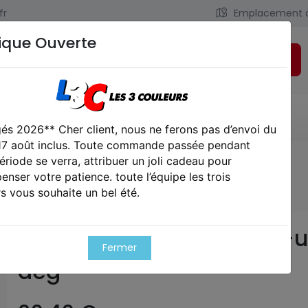
fr
Emplacement 
ique Ouverte
Rechercher
LIENS UTILES
CONTACT
és 2026** Cher client, nous ne ferons pas d’envoi du
 17 août inclus. Toute commande passée pendant
ériode se verra, attribuer un joli cadeau pour
upgrades
Joint maximum mr. hop-up aeg
nser votre patience. toute l’équipe les trois
s vous souhaite un bel été.
Joint maximum mr. hop-
Fermer
aeg