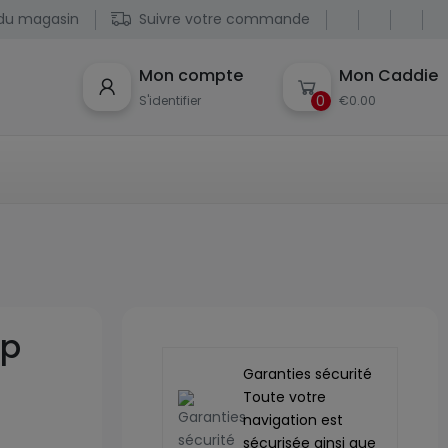
du magasin
Suivre votre commande
Mon compte
Mon Caddie
0
S'identifier
€0.00
up
Garanties sécurité
Toute votre
navigation est
sécurisée ainsi que