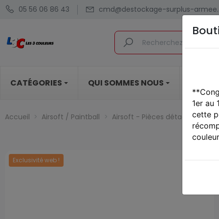
05 56 06 86 43
cmd@destockage-surplus-armee.
Bout
CATÉGORIES
QUI SOMMES NOUS
BLOG
**Cong
1er au
cette p
Accueil
Airsoft / Paintball
Airsoft - Pièces détachées & 
récompe
couleur
Exclusivité web !